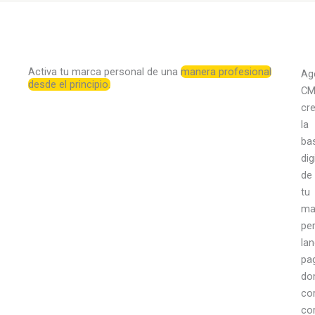
Activa tu marca personal de una
manera profesional
Ag
desde el principio.
CM
cr
la
ba
dig
de
tu
ma
per
lan
pa
do
co
cor