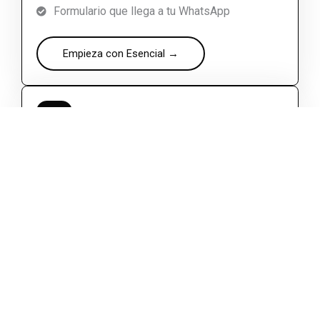
Formulario que llega a tu WhatsApp
Empieza con Esencial →
Presencia Conectada
130
$
pago único
Un solo enlace que lleva a todo lo tuyo.
Todo lo de Esencial
Página de enlaces