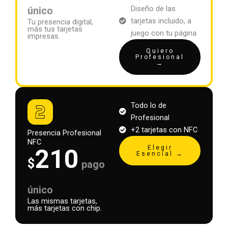
Diseño de las
único
tarjetas incluido, a
Tu presencia digital,
más tus tarjetas
juego con tu página
impresas.
Quiero
Profesional
→
Todo lo de
Profesional
+2 tarjetas con NFC
Presencia Profesional
NFC
Elegir
210
Esencial →
$
pago
único
Las mismas tarjetas,
más tarjetas con chip.