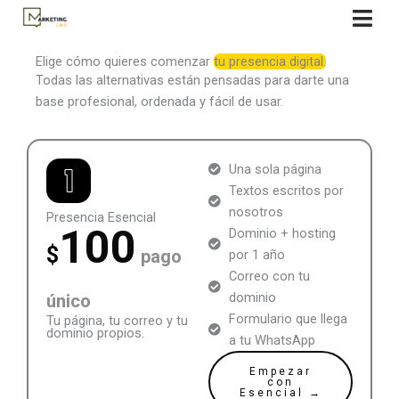
Ir
al
contenido
Elige cómo quieres comenzar
tu presencia digital.
Todas las alternativas están pensadas para darte una
base profesional, ordenada y fácil de usar.
Una sola página
Textos escritos por
nosotros
Presencia Esencial
100
Dominio + hosting
$
pago
por 1 año
Correo con tu
dominio
único
Formulario que llega
Tu página, tu correo y tu
dominio propios.
a tu WhatsApp
Empezar
con
Esencial →