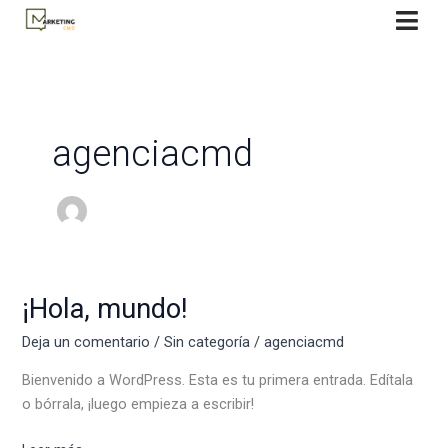
Ir
al
contenido
agenciacmd
¡Hola, mundo!
¡Hola,
mundo!
Deja un comentario
/
Sin categoría
/
agenciacmd
Bienvenido a WordPress. Esta es tu primera entrada. Edítala
o bórrala, ¡luego empieza a escribir!